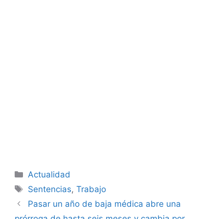
Categorías
Actualidad
Etiquetas
Sentencias
,
Trabajo
Pasar un año de baja médica abre una
prórroga de hasta seis meses y cambia por