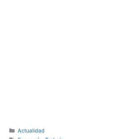
Categorías
Actualidad
Etiquetas