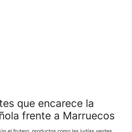
tes que encarece la
añola frente a Marruecos
gún el frutero, productos como las judías verdes,