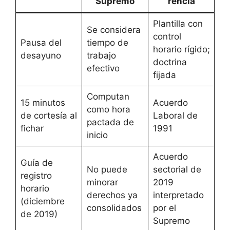
Supremo
rencia
Plantilla con
Se considera
control
Pausa del
tiempo de
horario rígido;
desayuno
trabajo
doctrina
efectivo
fijada
Computan
15 minutos
Acuerdo
como hora
de cortesía al
Laboral de
pactada de
fichar
1991
inicio
Acuerdo
Guía de
No puede
sectorial de
registro
minorar
2019
horario
derechos ya
interpretado
(diciembre
consolidados
por el
de 2019)
Supremo