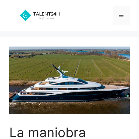
Saltar
al
Menú
contenido
La maniobra