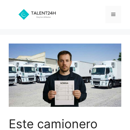
Saltar
al
Menú
contenido
Este camionero