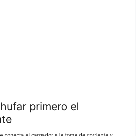
hufar primero el
nte
e conecta el cargador a la toma de corriente y