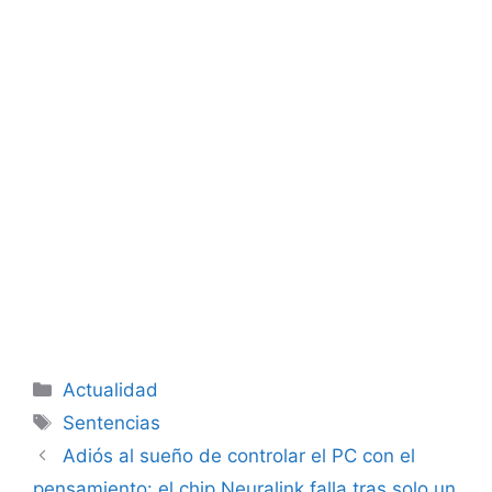
Categorías
Actualidad
Etiquetas
Sentencias
Adiós al sueño de controlar el PC con el
pensamiento: el chip Neuralink falla tras solo un