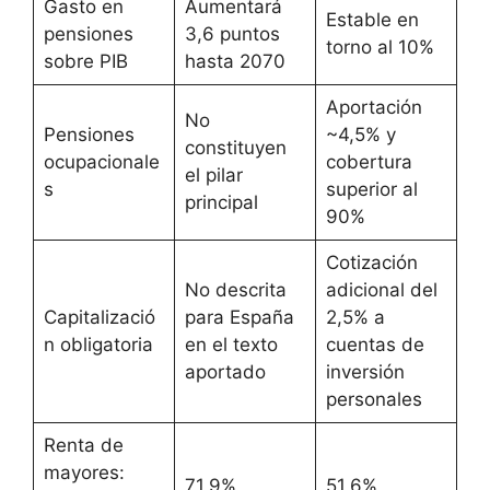
Gasto en
Aumentará
Estable en
pensiones
3,6 puntos
torno al 10%
sobre PIB
hasta 2070
Aportación
No
Pensiones
~4,5% y
constituyen
ocupacionale
cobertura
el pilar
s
superior al
principal
90%
Cotización
No descrita
adicional del
Capitalizació
para España
2,5% a
n obligatoria
en el texto
cuentas de
aportado
inversión
personales
Renta de
mayores:
71,9%
51,6%