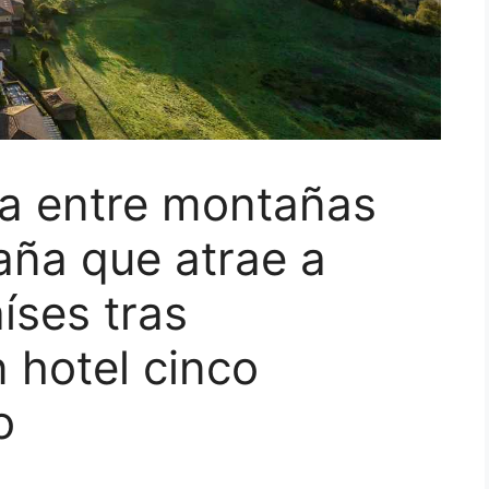
da entre montañas
aña que atrae a
íses tras
 hotel cinco
o