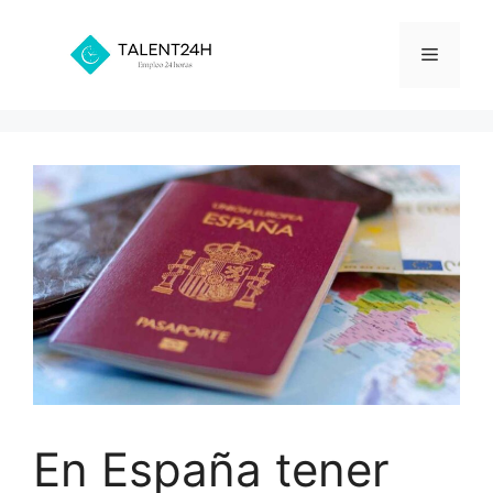
Saltar
al
Menú
contenido
En España tener