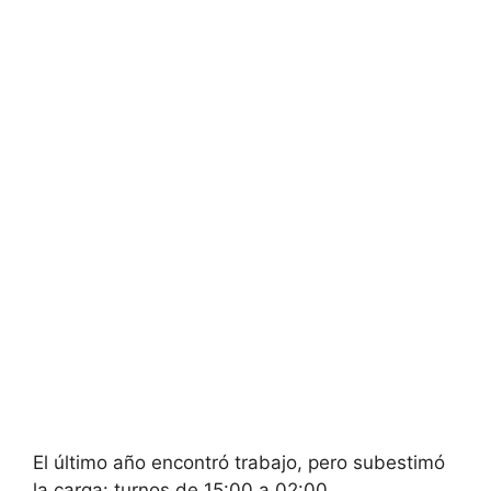
El último año encontró trabajo, pero subestimó
la carga: turnos de 15:00 a 02:00,