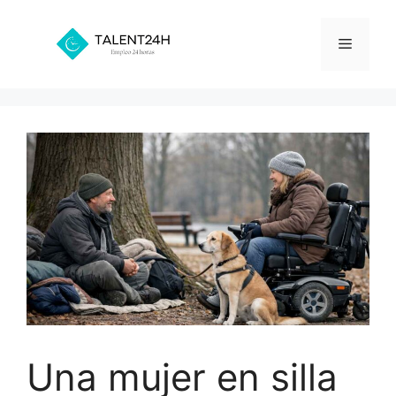
Saltar
al
Menú
contenido
Una mujer en silla