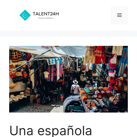
Saltar
al
Menú
contenido
Una española