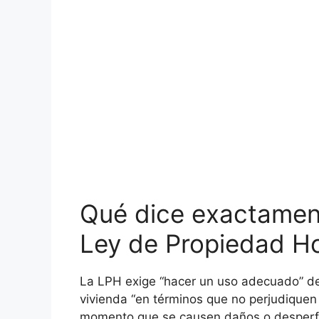
Qué dice exactamente
Ley de Propiedad Hor
La LPH exige “hacer un uso adecuado” d
vivienda “en términos que no perjudiquen
momento que se causen daños o desperfec