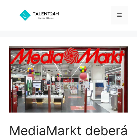
Saltar
al
Menú
contenido
MediaMarkt deberá