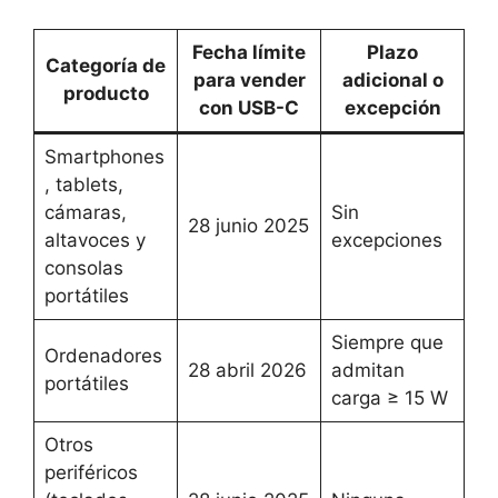
Fecha límite
Plazo
Categoría de
para vender
adicional o
producto
con USB-C
excepción
Smartphones
, tablets,
cámaras,
Sin
28 junio 2025
altavoces y
excepciones
consolas
portátiles
Siempre que
Ordenadores
28 abril 2026
admitan
portátiles
carga ≥ 15 W
Otros
periféricos