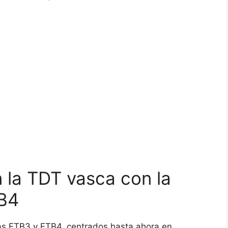
la TDT vasca con la
TB4
rás ETB3 y ETB4, centrados hasta ahora en