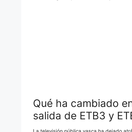
Qué ha cambiado en 
salida de ETB3 y E
La televisión pública vasca ha dejado at