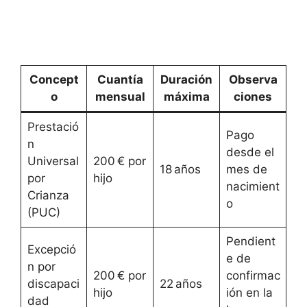
Concept
Cuantía
Duración
Observa
o
mensual
máxima
ciones
Prestació
Pago
n
desde el
Universal
200 € por
18 años
mes de
por
hijo
nacimient
Crianza
o
(PUC)
Pendient
Excepció
e de
n por
200 € por
confirmac
discapaci
22 años
hijo
ión en la
dad