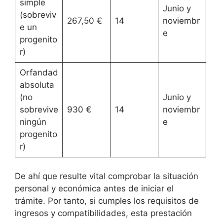
simple
Junio y
(sobreviv
267,50 €
14
noviembr
e un
e
progenito
r)
Orfandad
absoluta
(no
Junio y
sobrevive
930 €
14
noviembr
ningún
e
progenito
r)
De ahí que resulte vital comprobar la situación
personal y económica antes de iniciar el
trámite. Por tanto, si cumples los requisitos de
ingresos y compatibilidades, esta prestación