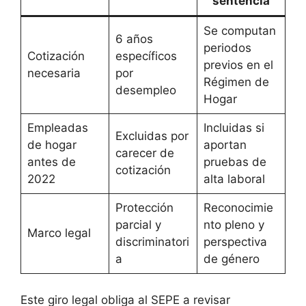
sentencia
Se computan
6 años
periodos
Cotización
específicos
previos en el
necesaria
por
Régimen de
desempleo
Hogar
Empleadas
Incluidas si
Excluidas por
de hogar
aportan
carecer de
antes de
pruebas de
cotización
2022
alta laboral
Protección
Reconocimie
parcial y
nto pleno y
Marco legal
discriminatori
perspectiva
a
de género
Este giro legal obliga al SEPE a revisar