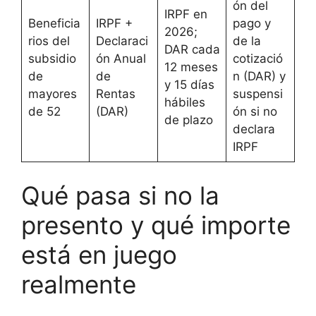
ón del
IRPF en
Beneficia
IRPF +
pago y
2026;
rios del
Declaraci
de la
DAR cada
subsidio
ón Anual
cotizació
12 meses
de
de
n (DAR) y
y 15 días
mayores
Rentas
suspensi
hábiles
de 52
(DAR)
ón si no
de plazo
declara
IRPF
Qué pasa si no la
presento y qué importe
está en juego
realmente