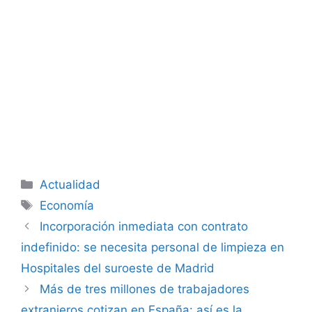
Categorías
Actualidad
Etiquetas
Economía
Incorporación inmediata con contrato
indefinido: se necesita personal de limpieza en
Hospitales del suroeste de Madrid
Más de tres millones de trabajadores
extranjeros cotizan en España: así es la