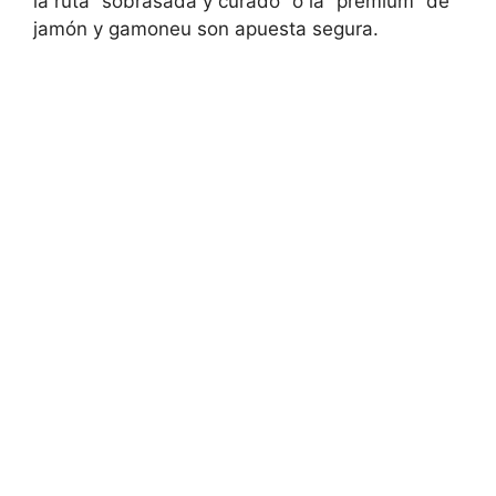
la ruta “sobrasada y curado” o la “premium” de
jamón y gamoneu son apuesta segura.