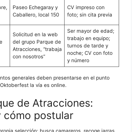
re,
Paseo Echegaray y
CV impreso con
Caballero, local 150
foto; sin cita previa
Ser mayor de edad;
Solicitud en la web
trabajo en equipo;
e
del grupo Parque de
turnos de tarde y
Atracciones, “trabaja
noche; CV con foto
con nosotros”
y número
intos generales deben presentarse en el punto
ktoberfest la vía es online.
que de Atracciones:
y cómo postular
 propia selección: busca camareros, recoge jarras,