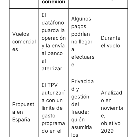
conexión
El
Algunos
datáfono
pagos
guarda la
Vuelos
podrían
operación
Durante
comercial
no llegar
y la envía
el vuelo
es
a
al banco
efectuars
al
e
aterrizar
Privacida
El TPV
d y
autorizarí
Analizad
gestión
a con un
o en
Propuest
del
límite de
noviembr
a en
fraude;
gasto
e;
España
quién
programa
objetivo
asumiría
do en el
2029
los