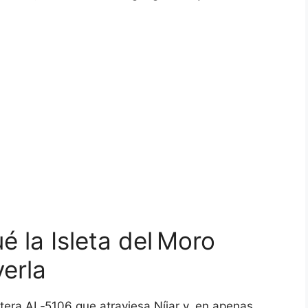
é la Isleta del Moro
erla
etera AL‑5106 que atraviesa Níjar y, en apenas