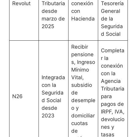
Revolut
Tributaria
conexión
Tesorería
desde
con
General
marzo de
Hacienda
de la
2025
Segurida
d Social
Recibir
Completa
pensione
r la
s, Ingreso
conexión
Mínimo
con la
Integrada
Vital,
Agencia
con la
subsidio
Tributaria
Segurida
de
N26
para
d Social
desemple
pagos de
desde
o y
IRPF, IVA,
2023
domiciliar
devolucio
cuotas
nes y
de
tasas