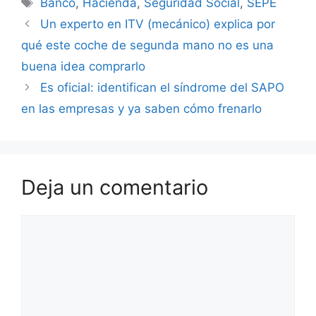
Etiquetas
Banco
,
Hacienda
,
Seguridad Social
,
SEPE
Un experto en ITV (mecánico) explica por
qué este coche de segunda mano no es una
buena idea comprarlo
Es oficial: identifican el síndrome del SAPO
en las empresas y ya saben cómo frenarlo
Deja un comentario
Comentario