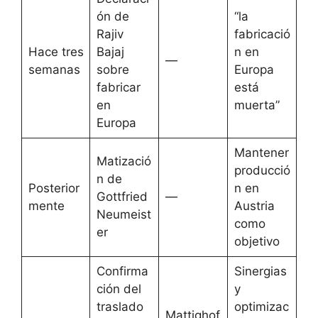
ón de
“la
Rajiv
fabricació
Hace tres
Bajaj
n en
—
semanas
sobre
Europa
fabricar
está
en
muerta”
Europa
Mantener
Matizació
producció
n de
Posterior
n en
Gottfried
—
mente
Austria
Neumeist
como
er
objetivo
Confirma
Sinergias
ción del
y
traslado
optimizac
Mattighof