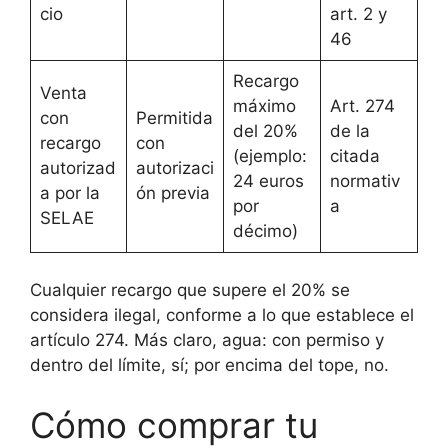
cio
art. 2 y
46
Recargo
Venta
máximo
Art. 274
con
Permitida
del 20%
de la
recargo
con
(ejemplo:
citada
autorizad
autorizaci
24 euros
normativ
a por la
ón previa
por
a
SELAE
décimo)
Cualquier recargo que supere el 20% se
considera ilegal, conforme a lo que establece el
artículo 274. Más claro, agua: con permiso y
dentro del límite, sí; por encima del tope, no.
Cómo comprar tu