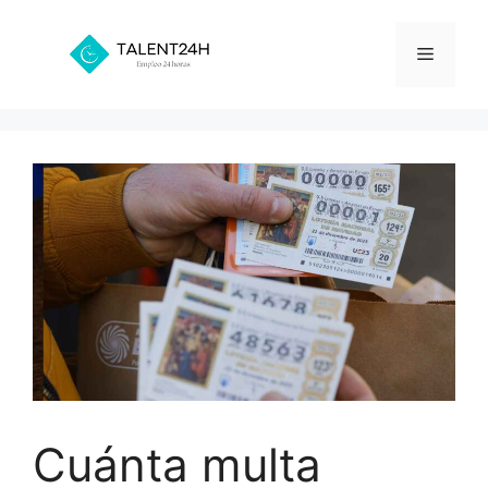
Saltar
al
Menú
contenido
Cuánta multa