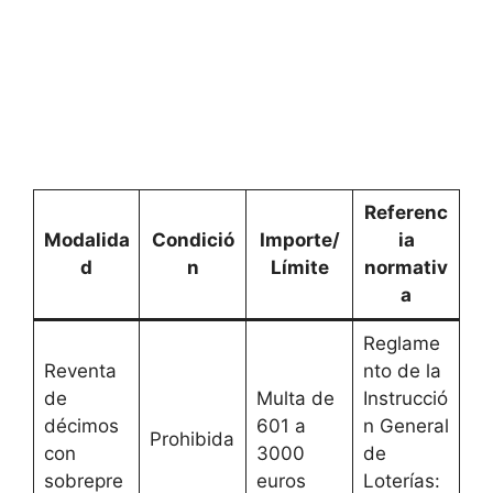
Referenc
Modalida
Condició
Importe/
ia
d
n
Límite
normativ
a
Reglame
Reventa
nto de la
de
Multa de
Instrucció
décimos
601 a
n General
Prohibida
con
3000
de
sobrepre
euros
Loterías: