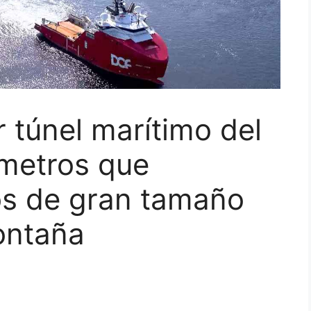
r túnel marítimo del
metros que
os de gran tamaño
ontaña