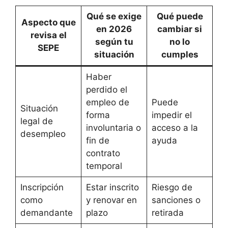
Qué se exige
Qué puede
Aspecto que
en 2026
cambiar si
revisa el
según tu
no lo
SEPE
situación
cumples
Haber
perdido el
empleo de
Puede
Situación
forma
impedir el
legal de
involuntaria o
acceso a la
desempleo
fin de
ayuda
contrato
temporal
Inscripción
Estar inscrito
Riesgo de
como
y renovar en
sanciones o
demandante
plazo
retirada