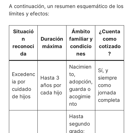
A continuación, un resumen esquemático de los
límites y efectos:
Situació
Ámbito
¿Cuenta
n
Duración
familiar y
como
reconoci
máxima
condicio
cotizado
da
nes
?
Nacimien
Sí, y
Excedenc
to,
Hasta 3
siempre
ia por
adopción,
años por
como
cuidado
guarda o
cada hijo
jornada
de hijos
acogimie
completa
nto
Hasta
segundo
grado;