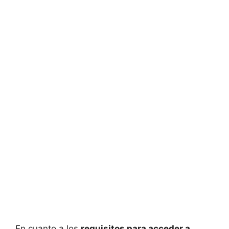
En cuanto a los
requisitos para acceder a