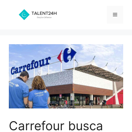
Saltar
al
Menú
contenido
Carrefour busca