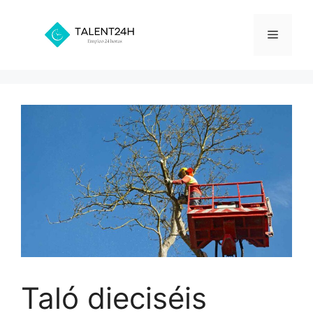
Saltar
al
Menú
contenido
Taló dieciséis