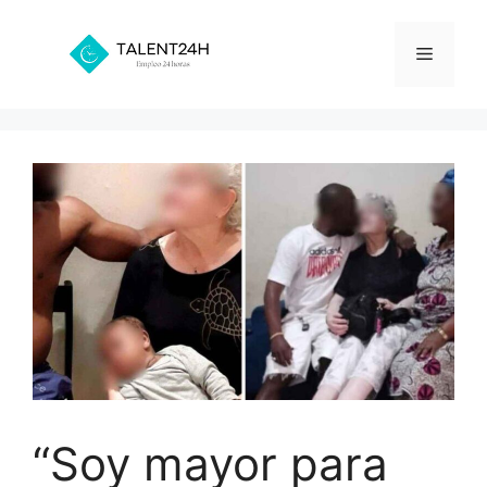
Saltar
al
Menú
contenido
“Soy mayor para