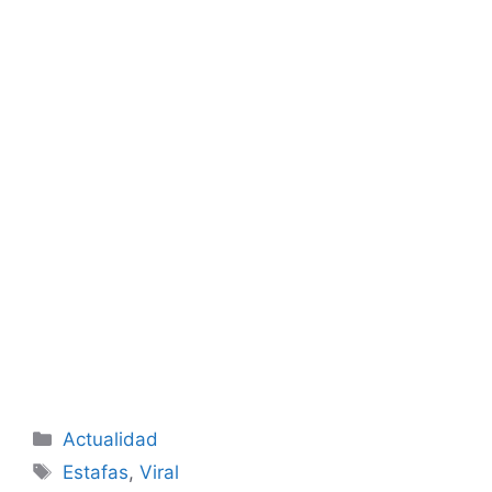
Categorías
Actualidad
Etiquetas
Estafas
,
Viral