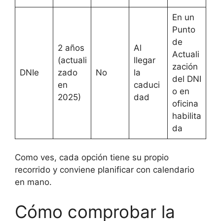
En un
Punto
de
2 años
Al
Actuali
(actuali
llegar
zación
DNIe
zado
No
la
del DNI
en
caduci
o en
2025)
dad
oficina
habilita
da
Como ves, cada opción tiene su propio
recorrido y conviene planificar con calendario
en mano.
Cómo comprobar la