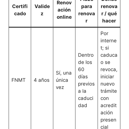
Renov
Certifi
Valide
para
renova
ación
cado
z
renova
r / qué
online
r
hacer
Por
interne
t; si
Dentro
caduca
de los
o se
60
revoca,
Sí, una
días
iniciar
FNMT
4 años
única
previos
nuevo
vez
a la
trámite
caduci
con
dad
acredit
ación
presen
cial