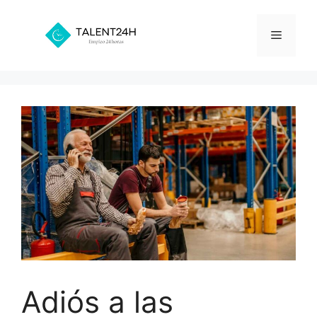
Saltar
al
Menú
contenido
Adiós a las