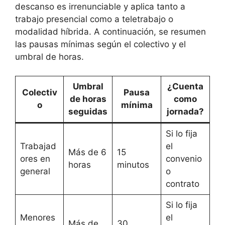
descanso es irrenunciable y aplica tanto a
trabajo presencial como a teletrabajo o
modalidad híbrida. A continuación, se resumen
las pausas mínimas según el colectivo y el
umbral de horas.
Umbral
¿Cuenta
Colectiv
Pausa
de horas
como
o
mínima
seguidas
jornada?
Si lo fija
Trabajad
el
Más de 6
15
ores en
convenio
horas
minutos
general
o
contrato
Si lo fija
Menores
el
Más de
30