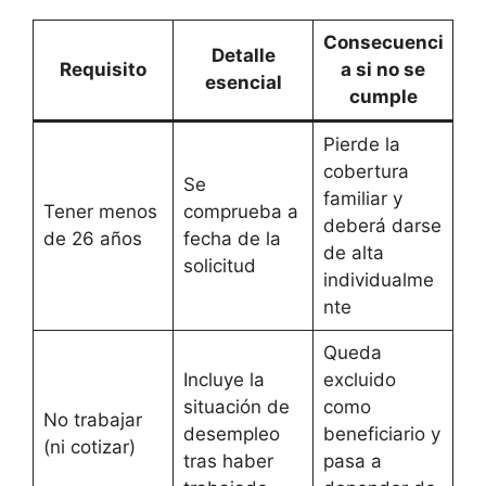
Consecuenci
Detalle
Requisito
a si no se
esencial
cumple
Pierde la
cobertura
Se
familiar y
Tener menos
comprueba a
deberá darse
de 26 años
fecha de la
de alta
solicitud
individualme
nte
Queda
Incluye la
excluido
situación de
como
No trabajar
desempleo
beneficiario y
(ni cotizar)
tras haber
pasa a