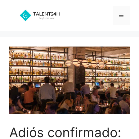
Saltar
al
Menú
contenido
Adiós confirmado: