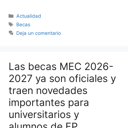
Categorías
Actualidad
Etiquetas
Becas
Deja un comentario
Las becas MEC 2026-
2027 ya son oficiales y
traen novedades
importantes para
universitarios y
alumnos de FP