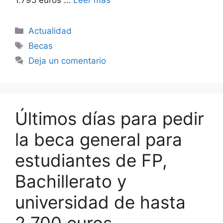
1.795 euros …
Leer más
Categorías
Actualidad
Etiquetas
Becas
Deja un comentario
Últimos días para pedir
la beca general para
estudiantes de FP,
Bachillerato y
universidad de hasta