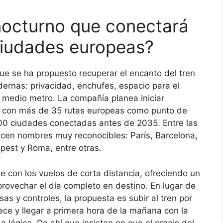
nocturno que conectará
ciudades europeas?
e se ha propuesto recuperar el encanto del tren
rnas: privacidad, enchufes, espacio para el
 medio metro. La compañía planea iniciar
d con más de 35 rutas europeas como punto de
 100 ciudades conectadas antes de 2035. Entre las
ecen nombres muy reconocibles: París, Barcelona,
est y Roma, entre otras.
te con los vuelos de corta distancia, ofreciendo un
rovechar el día completo en destino. En lugar de
as y controles, la propuesta es subir al tren por
tece y llegar a primera hora de la mañana con la
 lógica. De ahí que insistan en que el precio del